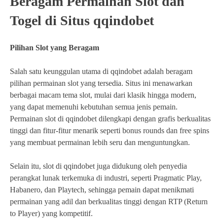
Beragam Permainan Slot dan
Togel di Situs qqindobet
Pilihan Slot yang Beragam
Salah satu keunggulan utama di qqindobet adalah beragam
pilihan permainan slot yang tersedia. Situs ini menawarkan
berbagai macam tema slot, mulai dari klasik hingga modern,
yang dapat memenuhi kebutuhan semua jenis pemain.
Permainan slot di qqindobet dilengkapi dengan grafis berkualitas
tinggi dan fitur-fitur menarik seperti bonus rounds dan free spins
yang membuat permainan lebih seru dan menguntungkan.
Selain itu, slot di qqindobet juga didukung oleh penyedia
perangkat lunak terkemuka di industri, seperti Pragmatic Play,
Habanero, dan Playtech, sehingga pemain dapat menikmati
permainan yang adil dan berkualitas tinggi dengan RTP (Return
to Player) yang kompetitif.