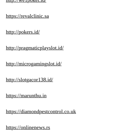
https://revalclinic.sa
http://pokers.id/
http://pragmaticplayslot.id/
http://microgamingslot.id/
http://slotgacor138.id/
https://marunthu.in
https://diamondpestcontrol.co.uk
https://onlinenews.rs