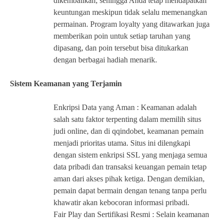
dikembalikan, sehingga Anda tetap mendapatkan
keuntungan meskipun tidak selalu memenangkan
permainan. Program loyalty yang ditawarkan juga
memberikan poin untuk setiap taruhan yang
dipasang, dan poin tersebut bisa ditukarkan
dengan berbagai hadiah menarik.
Sistem Keamanan yang Terjamin
Enkripsi Data yang Aman : Keamanan adalah
salah satu faktor terpenting dalam memilih situs
judi online, dan di qqindobet, keamanan pemain
menjadi prioritas utama. Situs ini dilengkapi
dengan sistem enkripsi SSL yang menjaga semua
data pribadi dan transaksi keuangan pemain tetap
aman dari akses pihak ketiga. Dengan demikian,
pemain dapat bermain dengan tenang tanpa perlu
khawatir akan kebocoran informasi pribadi.
Fair Play dan Sertifikasi Resmi : Selain keamanan