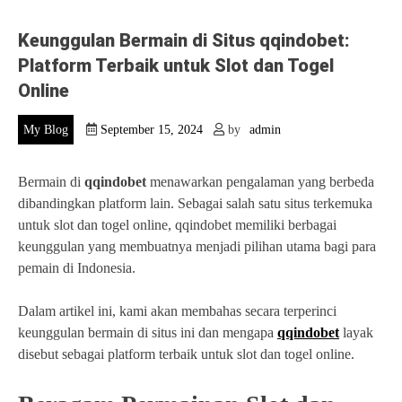
Keunggulan Bermain di Situs qqindobet:
Platform Terbaik untuk Slot dan Togel
Online
My Blog
September 15, 2024
by
admin
Bermain di
qqindobet
menawarkan pengalaman yang berbeda
dibandingkan platform lain. Sebagai salah satu situs terkemuka
untuk slot dan togel online, qqindobet memiliki berbagai
keunggulan yang membuatnya menjadi pilihan utama bagi para
pemain di Indonesia.
Dalam artikel ini, kami akan membahas secara terperinci
keunggulan bermain di situs ini dan mengapa
qqindobet
layak
disebut sebagai platform terbaik untuk slot dan togel online.