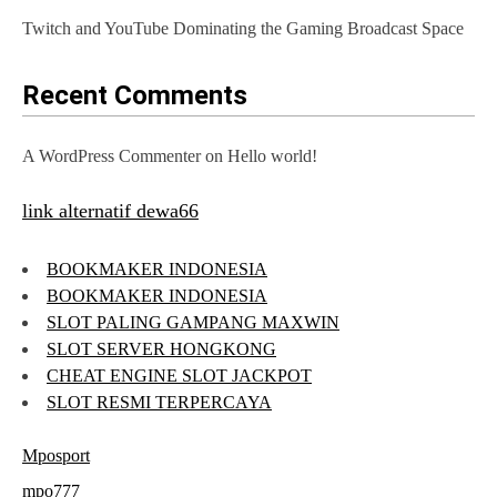
o
Twitch and YouTube Dominating the Gaming Broadcast Space
n
Recent Comments
A WordPress Commenter
on
Hello world!
link alternatif dewa66
BOOKMAKER INDONESIA
BOOKMAKER INDONESIA
SLOT PALING GAMPANG MAXWIN
SLOT SERVER HONGKONG
CHEAT ENGINE SLOT JACKPOT
SLOT RESMI TERPERCAYA
Mposport
mpo777